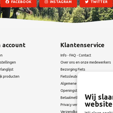
FACEBOOK
INSTAGRAM
TWITTER
n account
Klantenservice
en
Info - FAQ - Contact
stellingen
Over ons en onze medewerkers
rlanglijst
Bezorging Fiets
ijk producten
Fietssleutel Verloren?
Algemene Leverings voorwaarde
Openingstijden & Route
Wij sla
Betaalmethoden
website
Privacy verklaring
Verzendkosten en Terugzendin