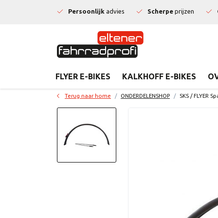
Persoonlijk
advies
Scherpe
prijzen
FLYER E-BIKES
KALKHOFF E-BIKES
OV
Terug naar home
ONDERDELENSHOP
SKS / FLYER S