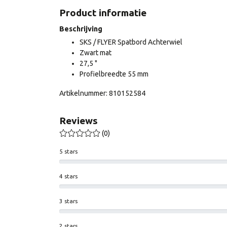
Product informatie
Beschrijving
SKS / FLYER Spatbord Achterwiel
Zwart mat
27,5 "
Profielbreedte 55 mm
Artikelnummer: 810152584
Reviews
(0)
5 stars
4 stars
3 stars
2 stars