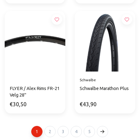
Schwalbe
FLYER / Alex Rims FR-21
Schwalbe Marathon Plus
Velg 28"
€30,50
€43,90
1
2
3
4
5