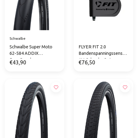
Schwalbe
Schwalbe Super Moto
FLYER FIT 2.0
62-584 ADDIX
Bandenspanningssensor
RaceGuard
AV-Schrader 2 st.
€43,90
€76,50