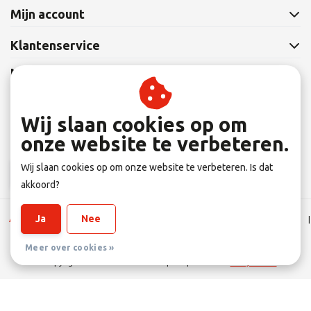
Mijn account
Klantenservice
Nieuwsbrief
Abonneer je op onze nieuwsbrief om op de hoogte te blijven.
Wij slaan cookies op om
onze website te verbeteren.
Wij slaan cookies op om onze website te verbeteren. Is dat
Abonneer
akkoord?
Ja
Nee
Algemene Leverings voorwaarden
|
Disclaimer
|
Privacy verklaring
|
Sitemap
|
RSS Feed
Meer over cookies »
© Copyright 2026 - Eltener Fahrradprofi | Realisatie
InStijl Media