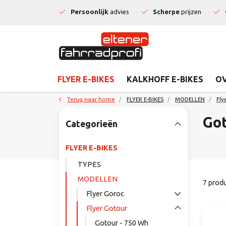
Persoonlijk
advies
Scherpe
prijzen
FLYER E-BIKES
KALKHOFF E-BIKES
OV
Terug naar home
FLYER E-BIKES
MODELLEN
Fly
Got
Categorieën
FLYER E-BIKES
TYPES
MODELLEN
7 prod
Flyer Goroc
Flyer Gotour
Gotour - 750 Wh