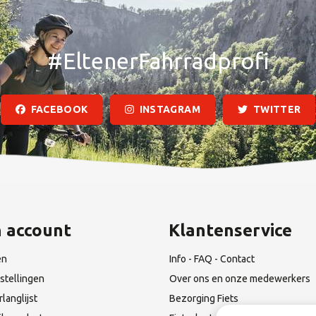
#EltenerFahrradprofi
FACEBOOK
INSTAGRAM
TWITTER
n account
Klantenservice
en
Info - FAQ - Contact
stellingen
Over ons en onze medewerkers
rlanglijst
Bezorging Fiets