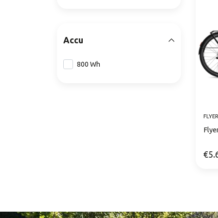
Accu
800 Wh
FLYE
Flye
€5.