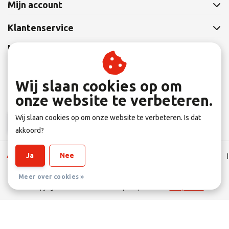
Mijn account
Klantenservice
Nieuwsbrief
Abonneer je op onze nieuwsbrief om op de hoogte te blijven.
Wij slaan cookies op om
onze website te verbeteren.
Wij slaan cookies op om onze website te verbeteren. Is dat
Abonneer
akkoord?
Ja
Nee
Algemene Leverings voorwaarden
|
Disclaimer
|
Privacy verklaring
|
Sitemap
|
RSS Feed
Meer over cookies »
© Copyright 2026 - Eltener Fahrradprofi | Realisatie
InStijl Media