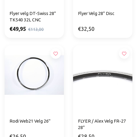
Flyer velg DT-Swiss 28"
Flyer Velg 28" Disc
TK540 32L CNC
€49,95
€32,50
€113,00
Rodi Web21 Velg 26"
FLYER / Alex Velg FR-27
28"
€26,50
€28,50