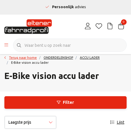
Persoonlijk
advies
0
Terug naar home
ONDERDELENSHOP
ACCU LADER
E-Bike vision accu lader
E-Bike vision accu lader
Filter
Lijst