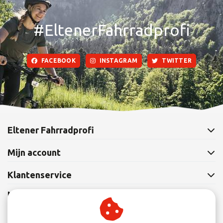
#EltenerFahrradprofi
FACEBOOK
INSTAGRAM
TWITTER
Eltener Fahrradprofi
Mijn account
Klantenservice
Nieuwsbrief
Abonneer je op onze nieuwsbrief om op de hoogte te blijven.