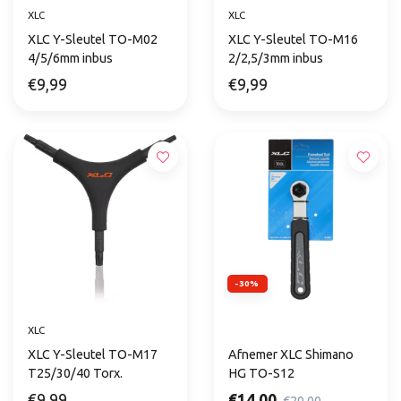
XLC
XLC
XLC Y-Sleutel TO-M02
XLC Y-Sleutel TO-M16
4/5/6mm inbus
2/2,5/3mm inbus
€9,99
€9,99
-30%
XLC
XLC Y-Sleutel TO-M17
Afnemer XLC Shimano
T25/30/40 Torx.
HG TO-S12
€9,99
€14,00