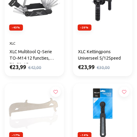
-43%
-20%
XLC
XLC Multitool Q-Serie
XLC Kettingpons
TO-M14 12 functies,
Universeel 5/12Speed
70x50x15mm
€23,99
€23,99
€42,00
€30,00
-17%
-14%