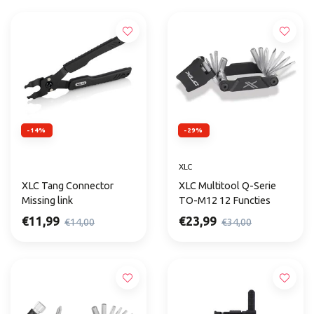
-14%
-29%
XLC
XLC Tang Connector
XLC Multitool Q-Serie
Missing link
TO-M12 12 Functies
€11,99
€23,99
€14,00
€34,00