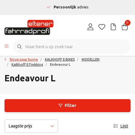
Persoonlijk
advies
0
Terug naar home
KALKHOFF E-BIKES
MODELLEN
Kalkhoff E-Trekking
Endeavour L
Endeavour L
Filter
Lijst