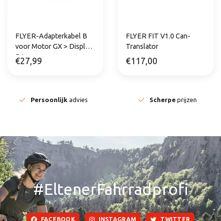
FLYER-Adapterkabel B
FLYER FIT V1.0 Can-
voor Motor GX > Display
Translator
D1
€27,99
€117,00
Persoonlijk
advies
Scherpe
prijzen
#EltenerFahrradprofi
FACEBOOK
INSTAGRAM
TWITTER