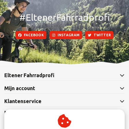
#EltenerFahrradprofi
FACEBOOK
INSTAGRAM
TWITTER
Eltener Fahrradprofi
Mijn account
Klantenservice
Nieuwsbrief
Abonneer je op onze nieuwsbrief om op de hoogte te blijven.