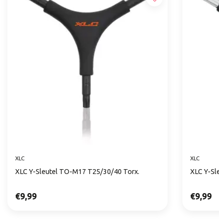
XLC
XLC
XLC Y-Sleutel TO-M17 T25/30/40 Torx.
XLC Y-Sl
€9,99
€9,99