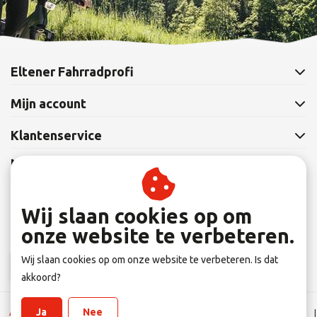
Eltener Fahrradprofi
Mijn account
Klantenservice
Nieuwsbrief
Abonneer je op onze nieuwsbrief om op de hoogte te blijven.
Wij slaan cookies op om
onze website te verbeteren.
Wij slaan cookies op om onze website te verbeteren. Is dat
Abonneer
akkoord?
Ja
Nee
Algemene Leverings voorwaarden
|
Disclaimer
|
Privacy verklaring
|