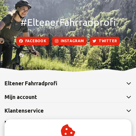
#EltenerFahrradprofi
FACEBOOK
INSTAGRAM
TWITTER
Eltener Fahrradprofi
Mijn account
Klantenservice
Nieuwsbrief
Abonneer je op onze nieuwsbrief om op de hoogte te blijven.