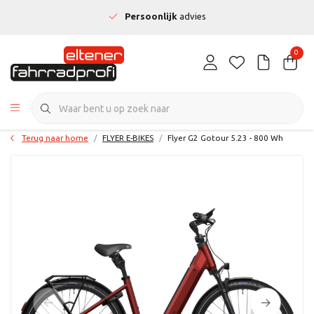
Persoonlijk
advies
0
Terug naar home
FLYER E-BIKES
Flyer G2 Gotour 5.23 - 800 Wh