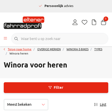
Persoonlijk
advies
0
Terug naar home
OVERIGE MERKEN
WINORA E-BIKES
TYPES
Winora heren
Winora voor heren
Filter
Lijst