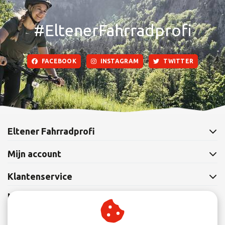
#EltenerFahrradprofi
FACEBOOK
INSTAGRAM
TWITTER
Eltener Fahrradprofi
Mijn account
Klantenservice
Nieuwsbrief
Abonneer je op onze nieuwsbrief om op de hoogte te blijven.