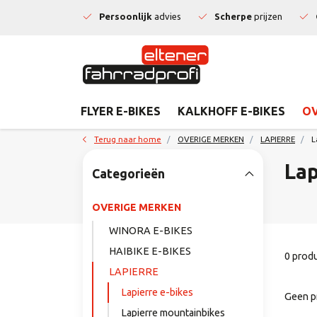
Persoonlijk
advies
Scherpe
prijzen
FLYER E-BIKES
KALKHOFF E-BIKES
OV
Terug naar home
OVERIGE MERKEN
LAPIERRE
L
Lap
Categorieën
OVERIGE MERKEN
WINORA E-BIKES
HAIBIKE E-BIKES
0 prod
LAPIERRE
Lapierre e-bikes
Geen p
Lapierre mountainbikes