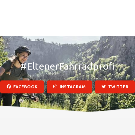
#EltenerFahrradprofi
FACEBOOK
INSTAGRAM
TWITTER