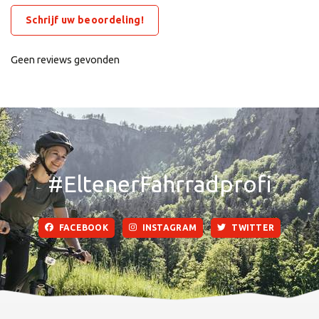
Schrijf uw beoordeling!
Geen reviews gevonden
#EltenerFahrradprofi
FACEBOOK
INSTAGRAM
TWITTER