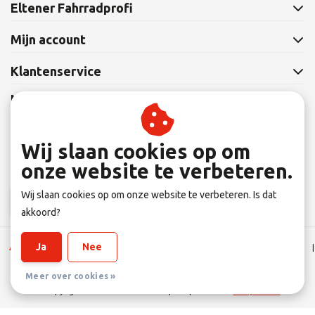
Eltener Fahrradprofi
Mijn account
Klantenservice
Nieuwsbrief
Abonneer je op onze nieuwsbrief om op de hoogte te blijven.
Wij slaan cookies op om
onze website te verbeteren.
Wij slaan cookies op om onze website te verbeteren. Is dat
Abonneer
akkoord?
Ja
Nee
Algemene Leverings voorwaarden
|
Disclaimer
|
Privacy verklaring
|
Sitemap
|
RSS Feed
Meer over cookies »
© Copyright 2026 - Eltener Fahrradprofi | Realisatie
InStijl Media