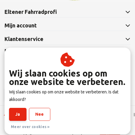
Eltener Fahrradprofi
Mijn account
Klantenservice
Nieuwsbrief
Abonneer je op onze nieuwsbrief om op de hoogte te blijven.
Wij slaan cookies op om
onze website te verbeteren.
Wij slaan cookies op om onze website te verbeteren. Is dat
Abonneer
akkoord?
Ja
Nee
Algemene Leverings voorwaarden
|
Disclaimer
|
Privacy verklaring
|
Sitemap
|
RSS Feed
Meer over cookies »
© Copyright 2026 - Eltener Fahrradprofi | Realisatie
InStijl Media