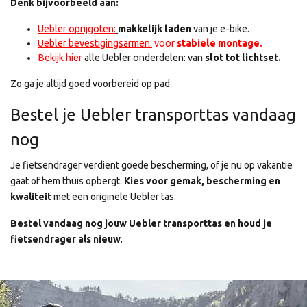
Denk bijvoorbeeld aan:
Uebler oprijgoten
:
makkelijk laden
van je e-bike.
Uebler
bevestigingsarmen
:
voor
stabiele montage.
Bekijk
hier
alle Uebler onderdelen: van
slot tot lichtset.
Zo ga je altijd goed voorbereid op pad.
Bestel je Uebler transporttas vandaag
nog
Je fietsendrager verdient goede bescherming, of je nu op vakantie
gaat of hem thuis opbergt.
Kies voor gemak, bescherming en
kwaliteit
met een originele Uebler tas.
Bestel vandaag nog jouw Uebler transporttas en houd je
fietsendrager als nieuw.