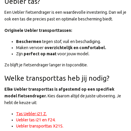
Uebler tas?
Een Uebler fietsendrager is een waardevolle investering. Dan wil je
ook een tas die precies past en optimale bescherming biedt.
Originele Uebler transporttassen:
Beschermen
tegen stof, vuil en beschadiging.
Maken vervoer
overzichtelijk en comfortabel.
Zijn
perfect op maat
voor jouw model.
Zo blijft je fietsendrager langer in topconditie.
Welke transporttas heb jij nodig?
Elke Uebler transporttas is afgestemd op een specifiek
model fietsendrager.
Kies daarom altijd de juiste uitvoering. Je
hebt de keuze uit:
Tas Uebler i21 Z
.
Uebler tas i21 en F24
.
Uebler transporttas X21S
.