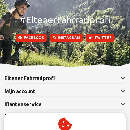
#EltenerFahrradprofi
FACEBOOK
INSTAGRAM
TWITTER
Eltener Fahrradprofi
Mijn account
Klantenservice
Nieuwsbrief
Abonneer je op onze nieuwsbrief om op de hoogte te blijven.