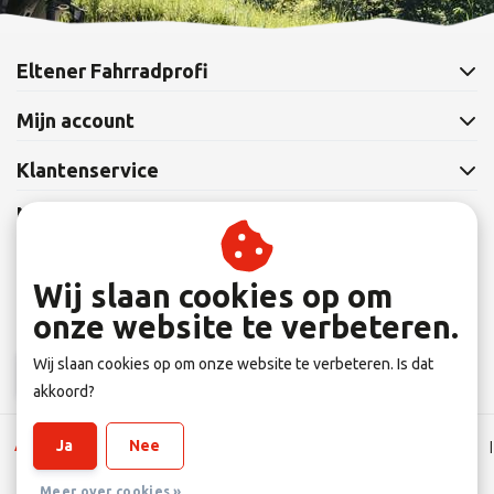
Eltener Fahrradprofi
Mijn account
Klantenservice
Nieuwsbrief
Abonneer je op onze nieuwsbrief om op de hoogte te blijven.
Wij slaan cookies op om
onze website te verbeteren.
Wij slaan cookies op om onze website te verbeteren. Is dat
Abonneer
akkoord?
Ja
Nee
Algemene Leverings voorwaarden
|
Disclaimer
|
Privacy verklaring
|
Sitemap
|
RSS Feed
Meer over cookies »