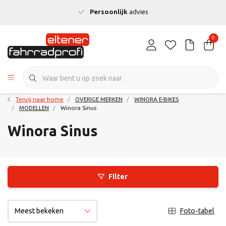
Persoonlijk
advies
0
Terug naar home
OVERIGE MERKEN
WINORA E-BIKES
MODELLEN
Winora Sinus
Winora Sinus
Filter
Foto-tabel