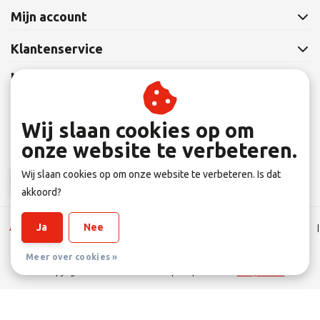
Mijn account
Klantenservice
Nieuwsbrief
Abonneer je op onze nieuwsbrief om op de hoogte te blijven.
Wij slaan cookies op om
onze website te verbeteren.
Wij slaan cookies op om onze website te verbeteren. Is dat
Abonneer
akkoord?
Ja
Nee
Algemene Leverings voorwaarden
|
Disclaimer
|
Privacy verklaring
|
Sitemap
|
RSS Feed
Meer over cookies »
© Copyright 2026 - Eltener Fahrradprofi | Realisatie
InStijl Media