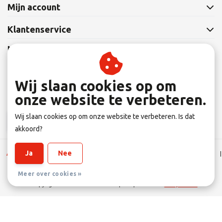
Mijn account
Klantenservice
Nieuwsbrief
Abonneer je op onze nieuwsbrief om op de hoogte te blijven.
Wij slaan cookies op om
onze website te verbeteren.
Wij slaan cookies op om onze website te verbeteren. Is dat
Abonneer
akkoord?
Ja
Nee
Algemene Leverings voorwaarden
|
Disclaimer
|
Privacy verklaring
|
Sitemap
|
RSS Feed
Meer over cookies »
© Copyright 2026 - Eltener Fahrradprofi | Realisatie
InStijl Media