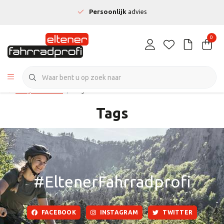
Persoonlijk
advies
0
Terug naar home
Tags
Tags
#EltenerFahrradprofi
FACEBOOK
INSTAGRAM
TWITTER