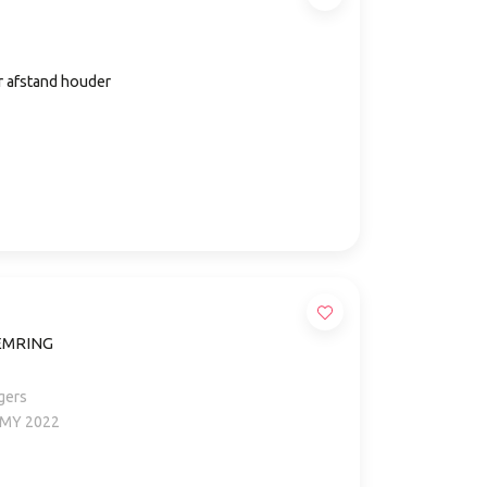
 afstand houder
EMRING
gers
f MY 2022