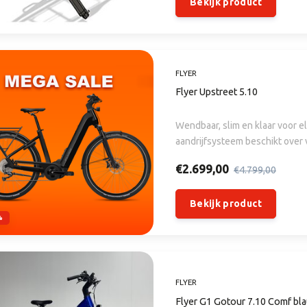
Bekijk product
FLYER
Flyer Upstreet 5.10
Wendbaar, slim en klaar voor el
aandrijfsysteem beschikt over vier ondersteuningsniveaus . De krachtige motor
met royale accu en optionele 
€2.699,00
€4.799,00
mogelijk.
Bekijk product
%
FLYER
Flyer G1 Gotour 7.10 Comf bla