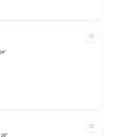
 29"
 28"