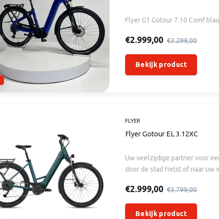
Flyer G1 Gotour 7.10 Comf blau
€2.999,00
€3.299,00
Bekijk product
FLYER
Flyer Gotour EL 3.12XC
Uw veelzijdige partner voor ee
door de stad fietst of naar uw
duurzame mobiliteit. Hij garand
€2.999,00
€3.799,00
Bekijk product