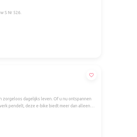
w S Nr 526.
n zorgeloos dagelijks leven. Of u nu ontspannen
 werk pendelt, deze e-bike biedt meer dan alleen
eert een echt moeiteloos leven (E-asy L-ife).