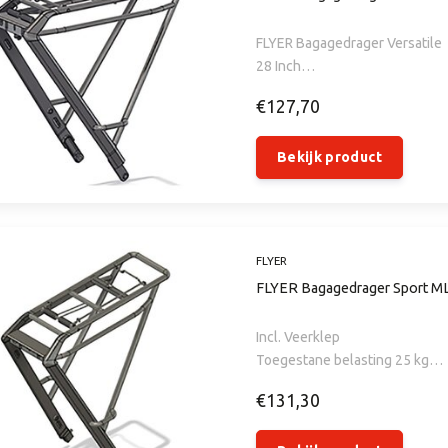
FLYER Bagagedrager Versatile
28 Inch
Met Veerklem
€127,70
Voor Gotour en Upstreet vana
Bekijk product
FLYER
FLYER Bagagedrager Sport ML
Incl. Veerklep
Toegestane belasting 25 kg
Compatibel met achterlicht S
€131,30
Zwart
Geschikt voor Gorox X