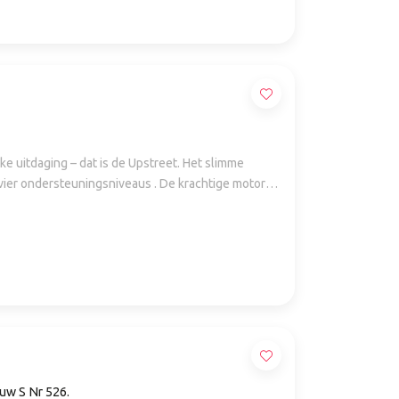
ke uitdaging – dat is de Upstreet. Het slimme
range extender maakt nieuwe actieradiusrecords
uw S Nr 526.