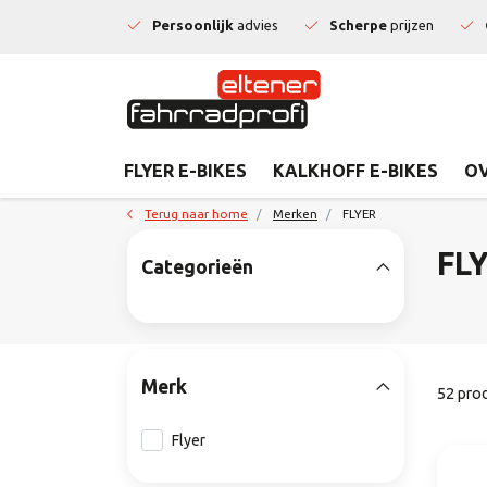
Persoonlijk
advies
Scherpe
prijzen
FLYER E-BIKES
KALKHOFF E-BIKES
OV
Terug naar home
Merken
FLYER
FL
Categorieën
Merk
52 pro
Flyer