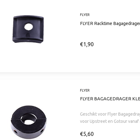
FLYER
FLYER Racktime Bagagedrager
€1,90
FLYER
FLYER BAGAGEDRAGER KL
Geschikt voor Flyer Bagagedra
voor Upstreet en Gotour vana
€5,60