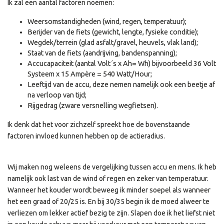
Ik zal een aantal factoren noemen:
Weersomstandigheden (wind, regen, temperatuur);
Berijder van de fiets (gewicht, lengte, fysieke conditie);
Wegdek/terrein (glad asfalt/gravel, heuvels, vlak land);
Staat van de fiets (aandrijving, bandenspanning);
Accucapaciteit (aantal Volt´s x Ah= Wh) bijvoorbeeld 36 Volt
Systeem x 15 Ampère = 540 Watt/Hour;
Leeftijd van de accu, deze nemen namelijk ook een beetje af
na verloop van tijd;
Rijgedrag (zware versnelling wegfietsen).
Ik denk dat het voor zichzelf spreekt hoe de bovenstaande
factoren invloed kunnen hebben op de actieradius.
Wij maken nog weleens de vergelijking tussen accu en mens. Ik heb
namelijk ook last van de wind of regen en zeker van temperatuur.
Wanneer het kouder wordt beweeg ik minder soepel als wanneer
het een graad of 20/25 is. En bij 30/35 begin ik de moed alweer te
verliezen om lekker actief bezig te zijn. Slapen doe ik het liefst niet