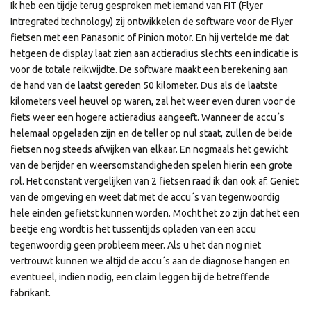
Ik heb een tijdje terug gesproken met iemand van FIT (Flyer
Intregrated technology) zij ontwikkelen de software voor de Flyer
fietsen met een Panasonic of Pinion motor. En hij vertelde me dat
hetgeen de display laat zien aan actieradius slechts een indicatie is
voor de totale reikwijdte. De software maakt een berekening aan
de hand van de laatst gereden 50 kilometer. Dus als de laatste
kilometers veel heuvel op waren, zal het weer even duren voor de
fiets weer een hogere actieradius aangeeft. Wanneer de accu´s
helemaal opgeladen zijn en de teller op nul staat, zullen de beide
fietsen nog steeds afwijken van elkaar. En nogmaals het gewicht
van de berijder en weersomstandigheden spelen hierin een grote
rol. Het constant vergelijken van 2 fietsen raad ik dan ook af. Geniet
van de omgeving en weet dat met de accu´s van tegenwoordig
hele einden gefietst kunnen worden. Mocht het zo zijn dat het een
beetje eng wordt is het tussentijds opladen van een accu
tegenwoordig geen probleem meer. Als u het dan nog niet
vertrouwt kunnen we altijd de accu´s aan de diagnose hangen en
eventueel, indien nodig, een claim leggen bij de betreffende
fabrikant.