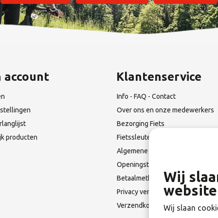
n account
Klantenservice
en
Info - FAQ - Contact
stellingen
Over ons en onze medewerkers
rlanglijst
Bezorging Fiets
ijk producten
Fietssleutel Verloren?
Algemene Leverings voorwaarde
Openingstijden & Route
Wij sla
Betaalmethoden
website
Privacy verklaring
Verzendkosten en Terugzendin
Wij slaan cooki