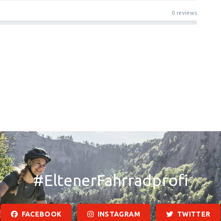
0 reviews
#EltenerFahrradprofi
FACEBOOK
INSTAGRAM
TWITTER