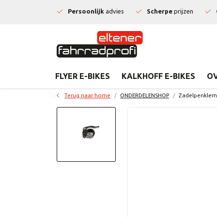
Persoonlijk
advies
Scherpe
prijzen
FLYER E-BIKES
KALKHOFF E-BIKES
OV
Terug naar home
ONDERDELENSHOP
Zadelpenklem