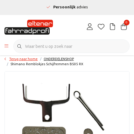
Persoonlijk
advies
0
Terug naar home
ONDERDELENSHOP
Shimano Remblokjes Schijfremmen BS05 RX