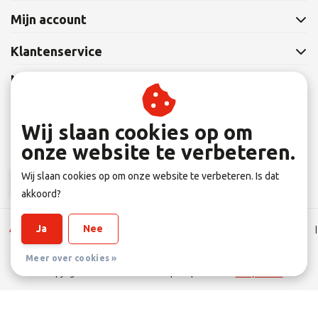
Mijn account
Klantenservice
Nieuwsbrief
Abonneer je op onze nieuwsbrief om op de hoogte te blijven.
Wij slaan cookies op om
onze website te verbeteren.
Wij slaan cookies op om onze website te verbeteren. Is dat
Abonneer
akkoord?
Ja
Nee
Algemene Leverings voorwaarden
|
Disclaimer
|
Privacy verklaring
|
Sitemap
|
RSS Feed
Meer over cookies »
© Copyright 2026 - Eltener Fahrradprofi | Realisatie
InStijl Media