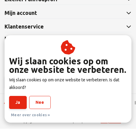
Mijn account
Klantenservice
Nieuwsbrief
Abonneer je op onze nieuwsbrief om op de hoogte te blijven.
Wij slaan cookies op om
onze website te verbeteren.
Wij slaan cookies op om onze website te verbeteren. Is dat
Abonneer
akkoord?
Ja
Nee
Algemene Leverings voorwaarden
|
Disclaimer
|
Privacy verklaring
|
Sitemap
|
RSS Feed
Meer over cookies »
© Copyright 2026 - Eltener Fahrradprofi | Realisatie
InStijl Media