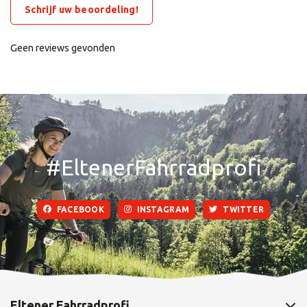
Schrijf uw beoordeling!
Geen reviews gevonden
#EltenerFahrradprofi
FACEBOOK
INSTAGRAM
TWITTER
Eltener Fahrradprofi