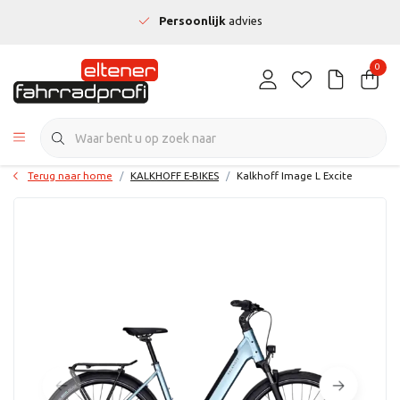
Persoonlijk
advies
0
Terug naar home
KALKHOFF E-BIKES
Kalkhoff Image L Excite