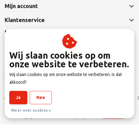
Mijn account
Klantenservice
Nieuwsbrief
Abonneer je op onze nieuwsbrief om op de hoogte te blijven.
Wij slaan cookies op om
onze website te verbeteren.
Wij slaan cookies op om onze website te verbeteren. Is dat
Abonneer
akkoord?
Ja
Nee
Algemene Leverings voorwaarden
|
Disclaimer
|
Privacy verklaring
|
Sitemap
|
RSS Feed
Meer over cookies »
© Copyright 2026 - Eltener Fahrradprofi | Realisatie
InStijl Media