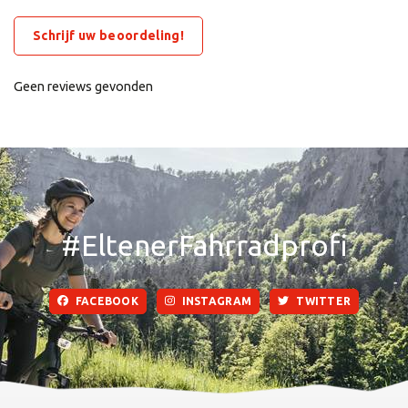
Schrijf uw beoordeling!
Geen reviews gevonden
#EltenerFahrradprofi
FACEBOOK
INSTAGRAM
TWITTER