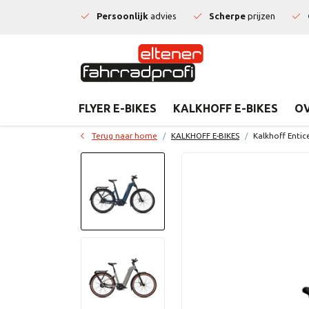
Persoonlijk
advies
Scherpe
prijzen
FLYER E-BIKES
KALKHOFF E-BIKES
OV
Terug naar home
KALKHOFF E-BIKES
Kalkhoff Enti