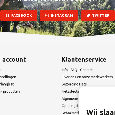
FACEBOOK
INSTAGRAM
TWITTER
n account
Klantenservice
en
Info - FAQ - Contact
stellingen
Over ons en onze medewerkers
rlanglijst
Bezorging Fiets
ijk producten
Fietssleutel Verloren?
Algemene Leverings voorwaarde
Openingstijden & Route
Wij sla
Betaalmethoden