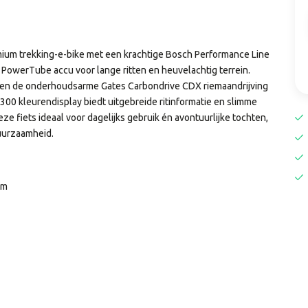
mium trekking-e-bike met een krachtige Bosch Performance Line
PowerTube accu voor lange ritten en heuvelachtig terrein.
ng en de onderhoudsarme Gates Carbondrive CDX riemaandrijving
x 300 kleurendisplay biedt uitgebreide ritinformatie en slimme
e fiets ideaal voor dagelijks gebruik én avontuurlijke tochten,
duurzaamheid.
Nm