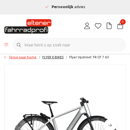
Persoonlijk
advies
0
Terug naar home
FLYER E-BIKES
Flyer Upstreet TR:CF 7.63