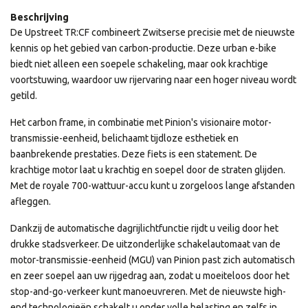
Beschrijving
De Upstreet TR:CF combineert Zwitserse precisie met de nieuwste
kennis op het gebied van carbon-productie. Deze urban e-bike
biedt niet alleen een soepele schakeling, maar ook krachtige
voortstuwing, waardoor uw rijervaring naar een hoger niveau wordt
getild.
Het carbon frame, in combinatie met Pinion's visionaire motor-
transmissie-eenheid, belichaamt tijdloze esthetiek en
baanbrekende prestaties. Deze fiets is een statement. De
krachtige motor laat u krachtig en soepel door de straten glijden.
Met de royale 700-wattuur-accu kunt u zorgeloos lange afstanden
afleggen.
Dankzij de automatische dagrijlichtfunctie rijdt u veilig door het
drukke stadsverkeer. De uitzonderlijke schakelautomaat van de
motor-transmissie-eenheid (MGU) van Pinion past zich automatisch
en zeer soepel aan uw rijgedrag aan, zodat u moeiteloos door het
stop-and-go-verkeer kunt manoeuvreren. Met de nieuwste high-
end technologieën schakelt u onder volle belasting en zelfs in