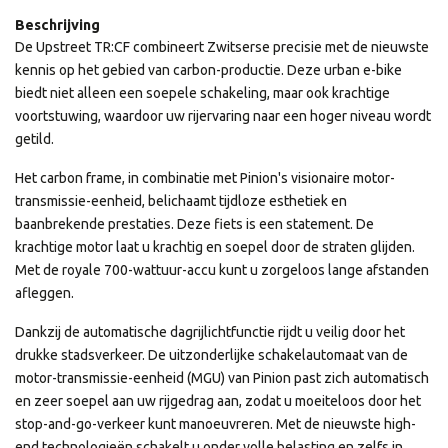
Beschrijving
De Upstreet TR:CF combineert Zwitserse precisie met de nieuwste
kennis op het gebied van carbon-productie. Deze urban e-bike
biedt niet alleen een soepele schakeling, maar ook krachtige
voortstuwing, waardoor uw rijervaring naar een hoger niveau wordt
getild.
Het carbon frame, in combinatie met Pinion's visionaire motor-
transmissie-eenheid, belichaamt tijdloze esthetiek en
baanbrekende prestaties. Deze fiets is een statement. De
krachtige motor laat u krachtig en soepel door de straten glijden.
Met de royale 700-wattuur-accu kunt u zorgeloos lange afstanden
afleggen.
Dankzij de automatische dagrijlichtfunctie rijdt u veilig door het
drukke stadsverkeer. De uitzonderlijke schakelautomaat van de
motor-transmissie-eenheid (MGU) van Pinion past zich automatisch
en zeer soepel aan uw rijgedrag aan, zodat u moeiteloos door het
stop-and-go-verkeer kunt manoeuvreren. Met de nieuwste high-
end technologieën schakelt u onder volle belasting en zelfs in