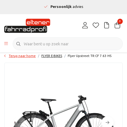
Persoonlijk
advies
0
Terug naar home
FLYER E-BIKES
Flyer Upstreet TR:CF 7.63 HS