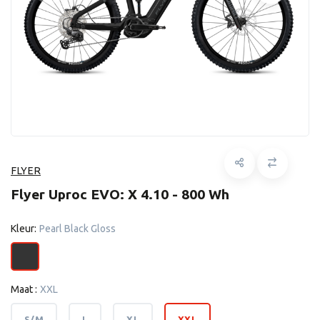
FLYER
Flyer Uproc EVO: X 4.10 - 800 Wh
Kleur:
Pearl Black Gloss
Maat :
XXL
S/M
L
XL
XXL