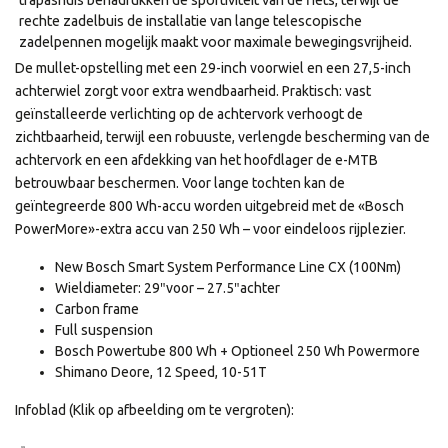
trapashuis benadrukken de sportiviteit van de fiets, terwijl de
rechte zadelbuis de installatie van lange telescopische
zadelpennen mogelijk maakt voor maximale bewegingsvrijheid.
De mullet-opstelling met een 29-inch voorwiel en een 27,5-inch
achterwiel zorgt voor extra wendbaarheid. Praktisch: vast
geïnstalleerde verlichting op de achtervork verhoogt de
zichtbaarheid, terwijl een robuuste, verlengde bescherming van de
achtervork en een afdekking van het hoofdlager de e-MTB
betrouwbaar beschermen. Voor lange tochten kan de
geïntegreerde 800 Wh-accu worden uitgebreid met de «Bosch
PowerMore»-extra accu van 250 Wh – voor eindeloos rijplezier.
New Bosch Smart System Performance Line CX (100Nm)
Wieldiameter: 29″voor – 27.5″achter
Carbon frame
Full suspension
Bosch Powertube 800 Wh + Optioneel 250 Wh Powermore
Shimano Deore, 12 Speed, 10-51T
Infoblad (Klik op afbeelding om te vergroten):