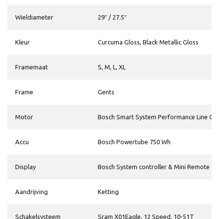
Wieldiameter
29″ / 27.5″
Kleur
Curcuma Gloss, Black Metallic Gloss
Framemaat
S, M, L, XL
Frame
Gents
Motor
Bosch Smart System Performance Line CX
Accu
Bosch Powertube 750 Wh
Display
Bosch System controller & Mini Remote
Aandrijving
Ketting
Schakelsysteem
Sram X01Eagle, 12 Speed, 10-51T