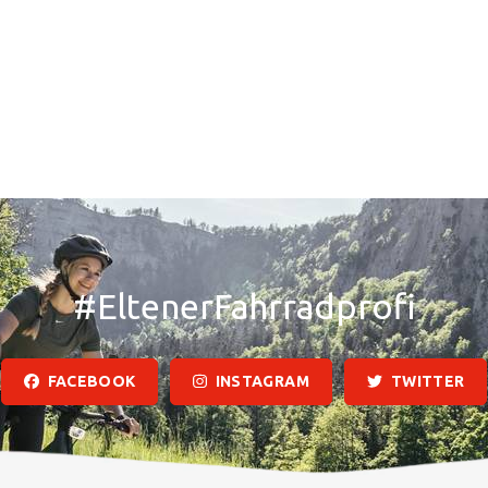
#EltenerFahrradprofi
FACEBOOK
INSTAGRAM
TWITTER