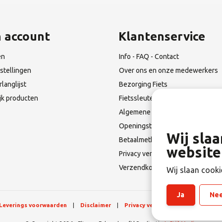
n account
Klantenservice
en
Info - FAQ - Contact
stellingen
Over ons en onze medewerkers
rlanglijst
Bezorging Fiets
ijk producten
Fietssleutel Verloren?
Algemene Leverings voorwaarde
Openingstijden & Route
Wij sla
Betaalmethoden
website
Privacy verklaring
Verzendkosten en Terugzendin
Wij slaan cooki
Ja
Ne
Leverings voorwaarden
|
Disclaimer
|
Privacy verklaring
|
Sitemap
|