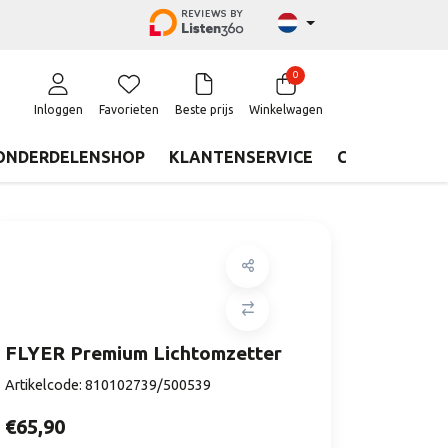
0
Inloggen
Favorieten
Beste prijs
Winkelwagen
ONDERDELENSHOP
KLANTENSERVICE
CONTACT
FLYER Premium Lichtomzetter
Artikelcode:
810102739/500539
€65,90