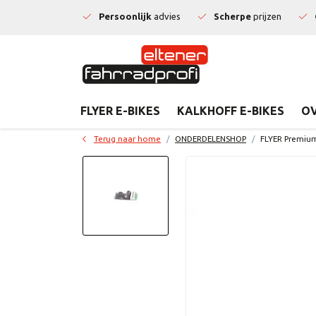
Persoonlijk
advies
Scherpe
prijzen
FLYER E-BIKES
KALKHOFF E-BIKES
OV
Terug naar home
ONDERDELENSHOP
FLYER Premiu