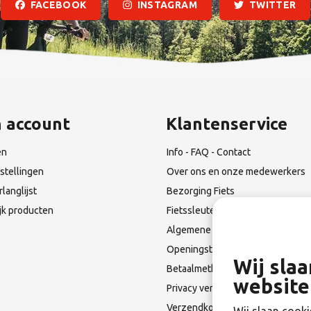
FACEBOOK
INSTAGRAM
TWITTER
n account
Klantenservice
en
Info - FAQ - Contact
stellingen
Over ons en onze medewerkers
rlanglijst
Bezorging Fiets
ijk producten
Fietssleutel Verloren?
Algemene Leverings voorwaarde
Openingstijden & Route
Wij sla
Betaalmethoden
website
Privacy verklaring
Verzendkosten en Terugzendin