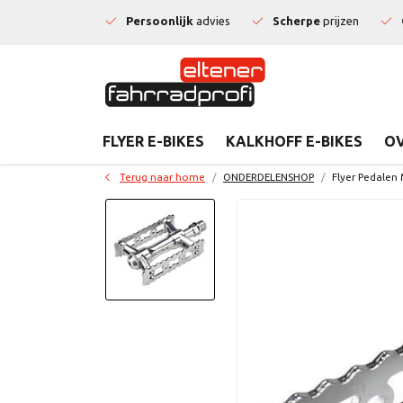
Persoonlijk
advies
Scherpe
prijzen
FLYER E-BIKES
KALKHOFF E-BIKES
OV
Terug naar home
ONDERDELENSHOP
Flyer Pedalen