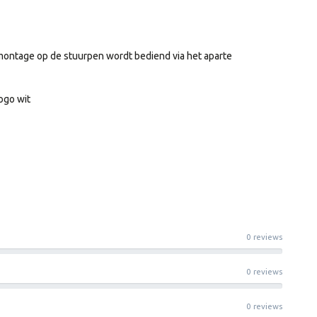
 montage op de stuurpen wordt bediend via het aparte
ogo wit
0 reviews
0 reviews
0 reviews