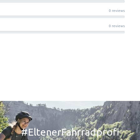
0 reviews
0 reviews
#EltenerFahrradprofi