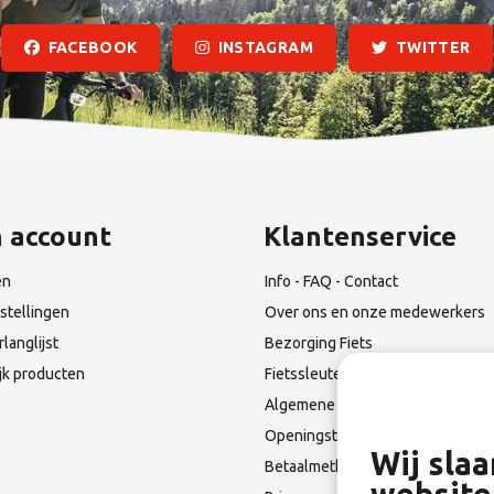
FACEBOOK
INSTAGRAM
TWITTER
n account
Klantenservice
en
Info - FAQ - Contact
stellingen
Over ons en onze medewerkers
rlanglijst
Bezorging Fiets
ijk producten
Fietssleutel Verloren?
Algemene Leverings voorwaarde
Openingstijden & Route
Wij sla
Betaalmethoden