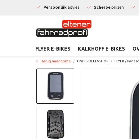
Persoonlijk
advies
Scherpe
prijzen
FLYER E-BIKES
KALKHOFF E-BIKES
OV
Terug naar home
ONDERDELENSHOP
FLYER / Panas