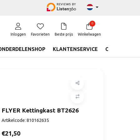
0
Inloggen
Favorieten
Beste prijs
Winkelwagen
ONDERDELENSHOP
KLANTENSERVICE
CONTACT
FLYER Kettingkast BT2626
Artikelcode:
810162635
€21,50