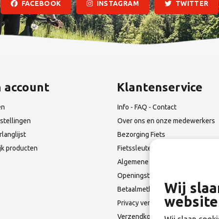
FACEBOOK
INSTAGRAM
TWITTER
n account
Klantenservice
en
Info - FAQ - Contact
stellingen
Over ons en onze medewerkers
rlanglijst
Bezorging Fiets
ijk producten
Fietssleutel Verloren?
Algemene Leverings voorwaarde
Openingstijden & Route
Wij sla
Betaalmethoden
website
Privacy verklaring
Verzendkosten en Terugzendin