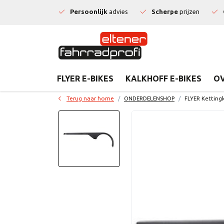
Persoonlijk
advies
Scherpe
prijzen
FLYER E-BIKES
KALKHOFF E-BIKES
OV
Terug naar home
ONDERDELENSHOP
FLYER Ketting