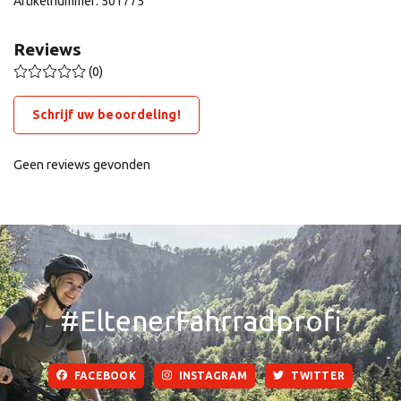
Artikelnummer: 501775
Reviews
(0)
Schrijf uw beoordeling!
Geen reviews gevonden
#EltenerFahrradprofi
FACEBOOK
INSTAGRAM
TWITTER