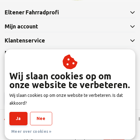
Eltener Fahrradprofi
Mijn account
Klantenservice
Nieuwsbrief
Abonneer je op onze nieuwsbrief om op de hoogte te blijven.
Wij slaan cookies op om
onze website te verbeteren.
Wij slaan cookies op om onze website te verbeteren. Is dat
Abonneer
akkoord?
Ja
Nee
Algemene Leverings voorwaarden
|
Disclaimer
|
Privacy verklaring
|
Sitemap
|
RSS Feed
Meer over cookies »
© Copyright 2026 - Eltener Fahrradprofi | Realisatie
InStijl Media