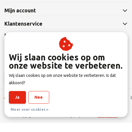
Mijn account
Klantenservice
Nieuwsbrief
Abonneer je op onze nieuwsbrief om op de hoogte te blijven.
Wij slaan cookies op om
onze website te verbeteren.
Wij slaan cookies op om onze website te verbeteren. Is dat
Abonneer
akkoord?
Ja
Nee
Algemene Leverings voorwaarden
|
Disclaimer
|
Privacy verklaring
|
Sitemap
|
RSS Feed
Meer over cookies »
© Copyright 2026 - Eltener Fahrradprofi | Realisatie
InStijl Media