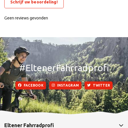
Schrijf uw beoordeling!
Geen reviews gevonden
#EltenerFahrradprofi
FACEBOOK
INSTAGRAM
TWITTER
Eltener Fahrradprofi