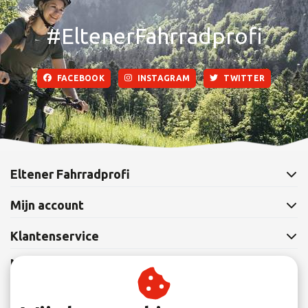
#EltenerFahrradprofi
FACEBOOK
INSTAGRAM
TWITTER
Eltener Fahrradprofi
Mijn account
Klantenservice
Nieuwsbrief
Abonneer je op onze nieuwsbrief om op de hoogte te blijven.