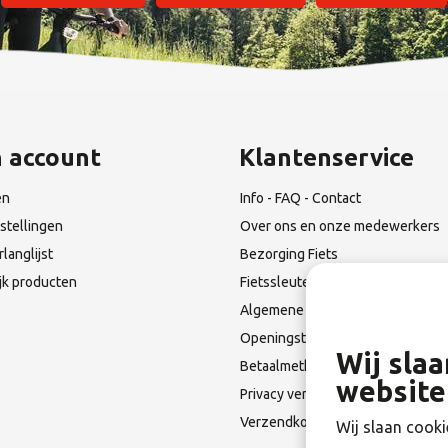
n account
Klantenservice
en
Info - FAQ - Contact
stellingen
Over ons en onze medewerkers
rlanglijst
Bezorging Fiets
ijk producten
Fietssleutel Verloren?
Algemene Leverings voorwaarde
Openingstijden & Route
Wij sla
Betaalmethoden
website
Privacy verklaring
Verzendkosten en Terugzendin
Wij slaan cooki