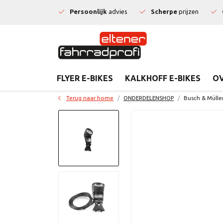
Persoonlijk
advies
Scherpe
prijzen
FLYER E-BIKES
KALKHOFF E-BIKES
OV
Terug naar home
ONDERDELENSHOP
Busch & Müll