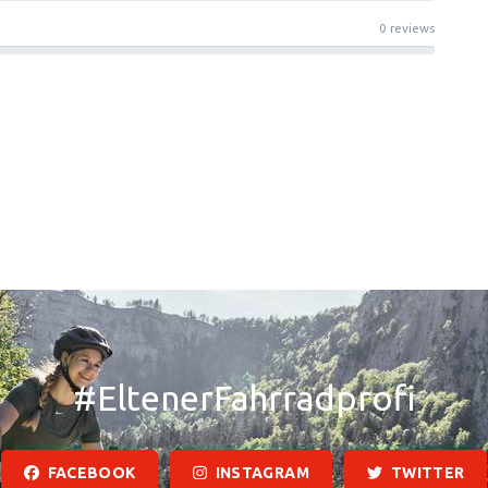
0 reviews
#EltenerFahrradprofi
FACEBOOK
INSTAGRAM
TWITTER