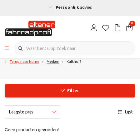
Persoonlijk
advies
0
Terug naar home
Merken
Kalkhoff
Filter
Lijst
Geen producten gevonden!