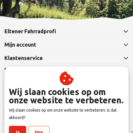
Eltener Fahrradprofi
Mijn account
Klantenservice
Nieuwsbrief
Abonneer je op onze nieuwsbrief om op de hoogte te blijven.
Wij slaan cookies op om
onze website te verbeteren.
Wij slaan cookies op om onze website te verbeteren. Is dat
Abonneer
akkoord?
Ja
Nee
Algemene Leverings voorwaarden
|
Disclaimer
|
Privacy verklaring
|