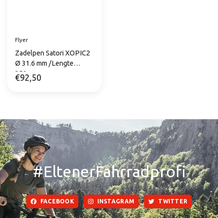
Flyer
Zadelpen Satori XOPIC2
Ø 31.6 mm /Lengte
350mm
€92,50
#EltenerFahrradprofi
FACEBOOK
INSTAGRAM
TWITTER