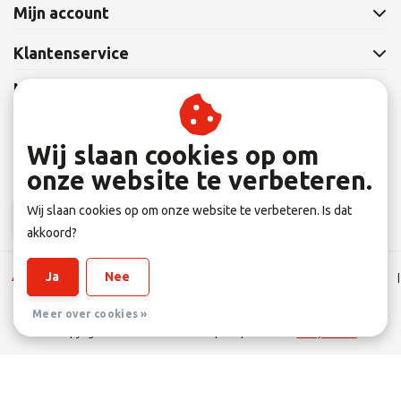
Mijn account
Klantenservice
Nieuwsbrief
Abonneer je op onze nieuwsbrief om op de hoogte te blijven.
Wij slaan cookies op om
onze website te verbeteren.
Wij slaan cookies op om onze website te verbeteren. Is dat
Abonneer
akkoord?
Ja
Nee
Algemene Leverings voorwaarden
|
Disclaimer
|
Privacy verklaring
|
Sitemap
|
RSS Feed
Meer over cookies »
© Copyright 2026 - Eltener Fahrradprofi | Realisatie
InStijl Media