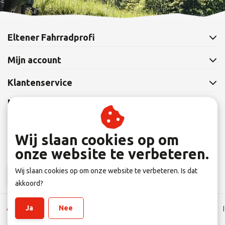
Eltener Fahrradprofi
Mijn account
Klantenservice
Nieuwsbrief
Abonneer je op onze nieuwsbrief om op de hoogte te blijven.
Wij slaan cookies op om
onze website te verbeteren.
Wij slaan cookies op om onze website te verbeteren. Is dat
Abonneer
akkoord?
Ja
Nee
Algemene Leverings voorwaarden
|
Disclaimer
|
Privacy verklaring
|
Sitemap
|
RSS Feed