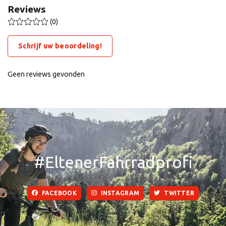
Reviews
(0)
Schrijf uw beoordeling!
Geen reviews gevonden
#EltenerFahrradprofi
FACEBOOK
INSTAGRAM
TWITTER